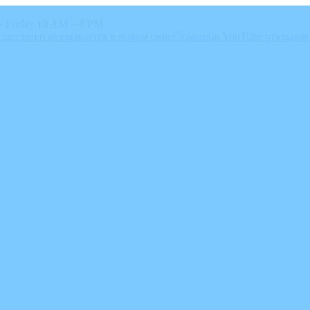
 Friday 10 AM – 8 PM
лассники открывается в новом окне
Страница YouTube открывае