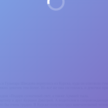
и Гульнара Шведова вернулись из Курска, куда он отвозили гум
ких девочек тем более. Но всё же она состоялась, и девочки пр
дом «Подари солнечный свет, а также Армией тыла.
партнёр и друг Куршин Дмитрий. А водителем и сопровождающим
ло бы очень трудно. В Курске получил груз замечательный челов