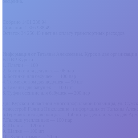
бесценна.
Собрано 1401 238,94
Списание 1 366 988,49
Остаток 34 250,45 идет на оплату транспортных расходов
Информация от Татьяны Алексеевны, Курск в две организации,
В ПВР Курска
1. Платки — 100
2. Ботинки для дедушек — 96 пар
3. Ботинки для бабушек — 100 пар
4. Термокостюм для дедушек — 90 шт
5. Гамаши для бабушек — 100 шт
6. Туфли осенние для бабушек — 200 пар
Для Курской областной многопрофильной больницы, ул. Сумская
медсестрой Галина Николаевна . информация от Татьяны Алек
6.Термокостюм для бойцов — 150 шт. разделили, часть для Ар
7.Галоши утепленные — 100 пар
8. Штаны — 120 шт
9. Шапки — 100 шт
10. Худи на замке — 50 шт