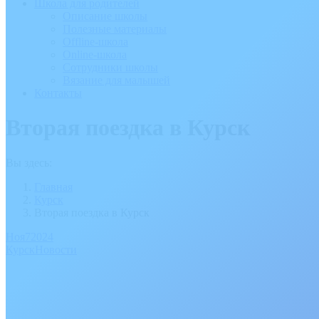
Школа для родителей
Описание школы
Полезные материалы
Offline-школа
Online-школа
Сотрудники школы
Вязание для малышей
Контакты
Вторая поездка в Курск
Вы здесь:
Главная
Курск
Вторая поездка в Курск
Ноя
7
2024
Курск
Новости