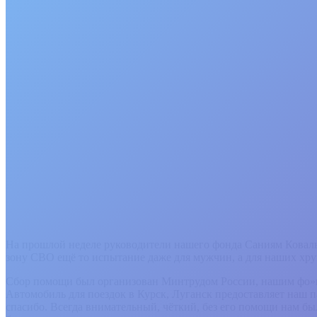
На прошлой неделе руководители нашего фонда Саниям Коваль 
зону СВО ещё то испытание даже для мужчин, а для наших хруп
Сбор помощи был организован Минтрудом России, нашим фо»н
Автомобиль для поездок в Курск, Луганск предоставляет наш 
спасибо. Всегда внимательный, чёткий, без его помощи нам бы