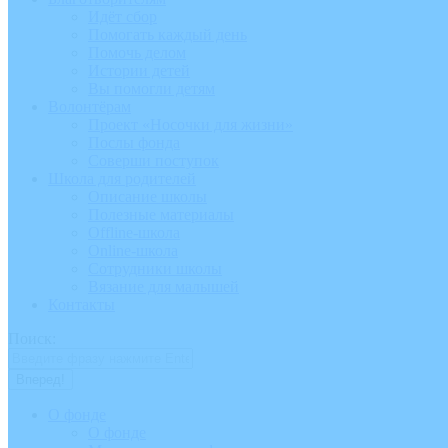
Идёт сбор
Помогать каждый день
Помочь делом
Истории детей
Вы помогли детям
Волонтёрам
Проект «Носочки для жизни»
Послы фонда
Соверши поступок
Школа для родителей
Описание школы
Полезные материалы
Offline-школа
Online-школа
Сотрудники школы
Вязание для малышей
Контакты
Поиск:
О фонде
О фонде