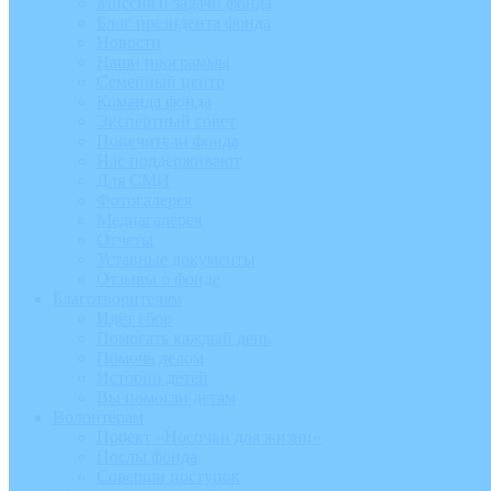
Миссия и задачи фонда
Блог президента фонда
Новости
Наши программы
Семейный центр
Команда фонда
Экспертный совет
Попечители фонда
Нас поддерживают
Для СМИ
Фотогалерея
Медиагалерея
Отчеты
Уставные документы
Отзывы о фонде
Благотворителям
Идёт сбор
Помогать каждый день
Помочь делом
Истории детей
Вы помогли детям
Волонтёрам
Проект «Носочки для жизни»
Послы фонда
Соверши поступок