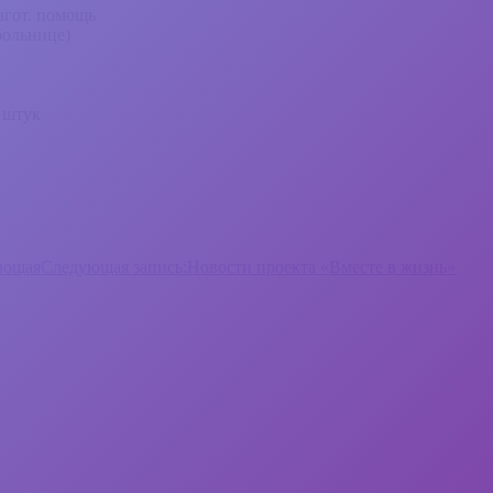
агот. помощь
больнице)
0 штук
ующая
Следующая запись:
Новости проекта «Вместе в жизнь»