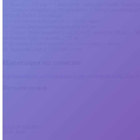
11. Носки — 240 пар — ( разделили , часть для Армии Тыла) бл
12. Шовные материалы в ассортименте — 600 шт (получены в 
АРМИЯ ТЫЛА для бойцов
13. Гемостатические изделия — . Гум помощь
14. Антена для скоростного интернета 1 шт
15. Сапоги Пенка высокие 41,42,43,44,45 размер по 10 шт — 5
16. Плитки туристические — 10 шт
17. Баллоны к ним в упаковке по 12 баллонов — 10 уп.
18. Генератор 6 шт х = 120 480 получ
Навигация по записям
Предыдущая
Предыдущая запись:
Сбор для Курска. Отчёт!
След
Похожие записи
Новости проекта
28.07.2026