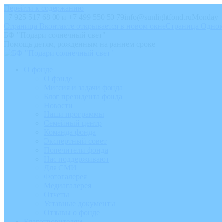
Перейти к содержанию
+7 925 517 68 00 и +7 499 550 50 79
info@sunlightfond.ru
Monday –
Страница Вконтакте открывается в новом окне
Страница Однок
БФ "Подари солнечный свет"
Помощь детям, рожденным на раннем сроке
О фонде
О фонде
Миссия и задачи фонда
Блог президента фонда
Новости
Наши программы
Семейный центр
Команда фонда
Экспертный совет
Попечители фонда
Нас поддерживают
Для СМИ
Фотогалерея
Медиагалерея
Отчеты
Уставные документы
Отзывы о фонде
Благотворителям