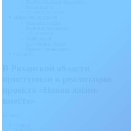
Проект «Носочки для жизни»
Послы фонда
Соверши поступок
Школа для родителей
Описание школы
Полезные материалы
Offline-школа
Online-школа
Сотрудники школы
Вязание для малышей
Контакты
В Рязанской области
приступили к реализации
проекта «Новая жизнь
вместе»
Вы здесь:
Главная
Новости