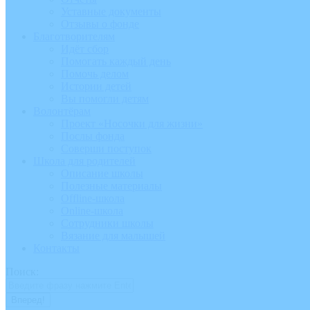
Уставные документы
Отзывы о фонде
Благотворителям
Идёт сбор
Помогать каждый день
Помочь делом
Истории детей
Вы помогли детям
Волонтёрам
Проект «Носочки для жизни»
Послы фонда
Соверши поступок
Школа для родителей
Описание школы
Полезные материалы
Offline-школа
Online-школа
Сотрудники школы
Вязание для малышей
Контакты
Поиск: