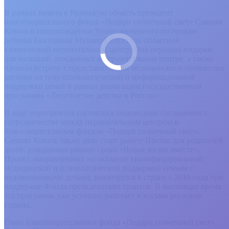
В рамках визита в Рязанскую область президент
благотворительного фонда «Подари солнечный свет» Саниям
Коваль в сопровождении Уполномоченного по правам
ребенка Екатерины Мухиной посетила областной
клинический перинатальный центр. Она передала подарки
для малышей, рожденных в перинатальном центре, а также
провела встречу с представителями медицинского сообщества
региона на тему психологической и информационной
поддержки семей в рамках реализации государственной
программы «Десятилетие детства в России».
В ходе мероприятия состоялось подписание соглашения о
сотрудничестве между перинатальным центром и
благотворительным фондом «Подари солнечный свет».
Саниям Коваль также дала старт работе Школы для родителей
детей, рожденных раньше срока «Новая жизнь вместе».
Проект, направленный на оказание квалифицированной
медицинской и психологической поддержки семьям с
недоношенными детьми, реализуется в стране с 2016 года при
поддержке Фонда президентских грантов. В настоящее время
эта программа уже успешно работает в восьми регионах
страны.
Глава благотворительного фонда «Подари солнечный свет»