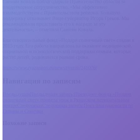
Саниям Коваль поблагодарила Правительство области за
плодотворное сотрудничество. «Мы эффективно
взаимодействуем с Правительством региона. Большую
поддержку отказывает Вице-губернатор Игорь Греков. Мы
рекомендовали представить его к награде за эту
деятельность», – отметила Саниям Коваль.
Благотворительный фонд «Подари солнечный свет» создан в
2015 году. Его работа направлена на оказание медицинской,
социальной и психологической поддержки семьям, которые
растят детей, родившихся раньше срока.
https://www.ryazangov.ru/news/ryazan/241076/
Навигация по записям
Предыдущая
Предыдущая запись:
Президент фонда «Подари
солнечный свет» провела урок в Рязанском перинатальном
центре
Следующая
Следующая запись:
Пост благодарности от
Галины и Сонечки
Похожие записи