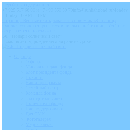
Перейти к содержанию
+7 925 517 68 00 и +7 499 550 50 79
info@sunlightfond.ru
Monday
– Friday 10 AM – 8 PM
Страница Вконтакте открывается в новом окне
Страница
Одноклассники открывается в новом окне
Страница YouTube
открывается в новом окне
БФ "Подари солнечный свет"
Помощь детям, рожденным на раннем сроке
О фонде
О фонде
Миссия и задачи фонда
Блог президента фонда
Новости
Наши программы
Семейный центр
Команда фонда
Экспертный совет
Попечители фонда
Нас поддерживают
Для СМИ
Фотогалерея
Медиагалерея
Отчеты