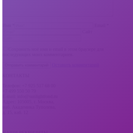
Имя *
Email *
Сайт
Сохранить моё имя и email в этом браузере для
последующих моих комментариев.
Оставить комментарий
КОНТАКТЫ
Телефон: +7 925 517 68 00
+7 499 550 50 79
E-mail: info@sunlightfond.ru
Адрес: 105005, г. Москва,
наб. Академика Туполева,
д. 15, каб. 12
НАШИ РЕКВИЗИТЫ