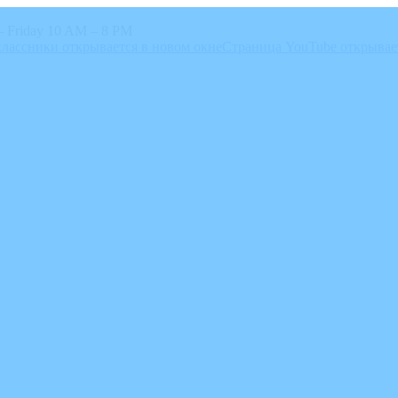
 Friday 10 AM – 8 PM
лассники открывается в новом окне
Страница YouTube открывае