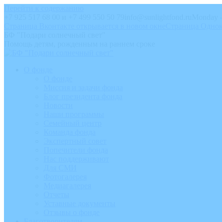
Перейти к содержанию
+7 925 517 68 00 и +7 499 550 50 79
info@sunlightfond.ru
Monday –
Страница Вконтакте открывается в новом окне
Страница Однок
БФ "Подари солнечный свет"
Помощь детям, рожденным на раннем сроке
О фонде
О фонде
Миссия и задачи фонда
Блог президента фонда
Новости
Наши программы
Семейный центр
Команда фонда
Экспертный совет
Попечители фонда
Нас поддерживают
Для СМИ
Фотогалерея
Медиагалерея
Отчеты
Уставные документы
Отзывы о фонде
Благотворителям