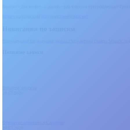
Проект «Движение — жизнь» реализуется при поддержке Гра
#грантмэрамосквы
#подарисолнечныйсвет
Навигация по записям
Предыдущая
Предыдущая запись:
Победители Гранта Мэра!
Сле
Похожие записи
Новости проекта
28.07.2026
Открытие кабинета в Саранске
24.07.2026