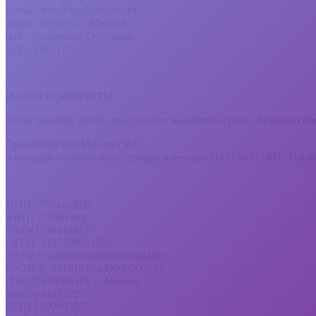
E-mail: info@sunlightfond.ru
Адрес: 105005, г. Москва,
наб. Академика Туполева,
д. 15, каб. 12
НАШИ РЕКВИЗИТЫ
Фонд помощи детям, рожденным на раннем сроке «Подари сол
Свидетельство Минюст РФ
о государственной регистрации в реестре НКО №7714015114 от
ИНН: 7709463957
КПП: 770901001
ОКПО: 46444417
ОГРН: 1157700011501
Р/СЧЕТ: 40703810038000010440
К/СЧЕТ: 30101810400000000225
ПАО СБЕРБАНК г. Москва
БИК: 044525225
ИНН 7709463957