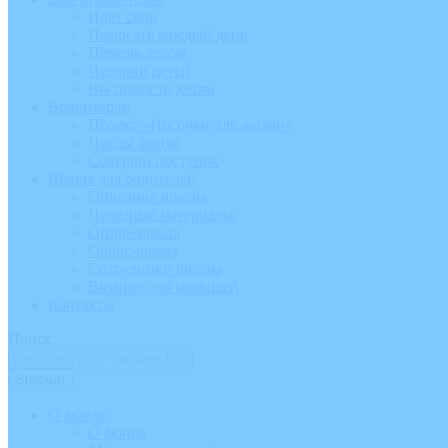
Идёт сбор
Помогать каждый день
Помочь делом
Истории детей
Вы помогли детям
Волонтёрам
Проект «Носочки для жизни»
Послы фонда
Соверши поступок
Школа для родителей
Описание школы
Полезные материалы
Offline-школа
Online-школа
Сотрудники школы
Вязание для малышей
Контакты
Поиск:
О фонде
О фонде