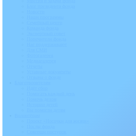
Миссия и задачи фонда
Блог президента фонда
Новости
Наши программы
Семейный центр
Команда фонда
Экспертный совет
Попечители фонда
Нас поддерживают
Для СМИ
Фотогалерея
Медиагалерея
Отчеты
Уставные документы
Отзывы о фонде
Благотворителям
Идёт сбор
Помогать каждый день
Помочь делом
Истории детей
Вы помогли детям
Волонтёрам
Проект «Носочки для жизни»
Послы фонда
Соверши поступок