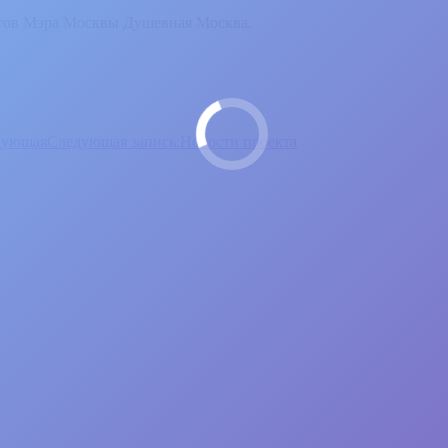
нтов Мэра Москвы Душевная Москва.
дующая
Следующая запись:
Новости проекта