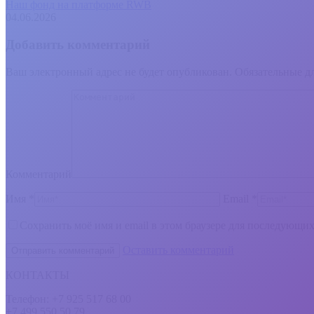
Наш фонд на платформе RWB
04.06.2026
Добавить комментарий
Ваш электронный адрес не будет опубликован. Обязательные 
Комментарий
Имя *
Email *
Сохранить моё имя и email в этом браузере для последующи
Оставить комментарий
КОНТАКТЫ
Телефон: +7 925 517 68 00
+7 499 550 50 79