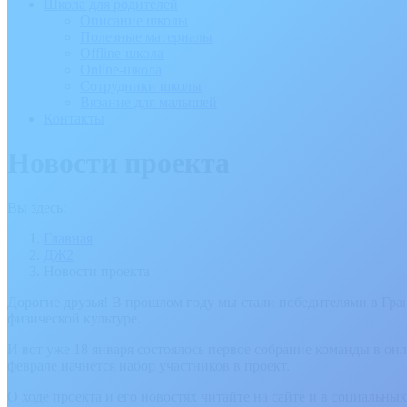
Школа для родителей
Описание школы
Полезные материалы
Offline-школа
Online-школа
Сотрудники школы
Вязание для малышей
Контакты
Новости проекта
Вы здесь:
Главная
ДЖ2
Новости проекта
Дорогие друзья! В прошлом году мы стали победителями в Гра
физической культуре.
И вот уже 18 января состоялось первое собрание команды в о
феврале начнётся набор участников в проект.
О ходе проекта и его новостях читайте на сайте и в социальных