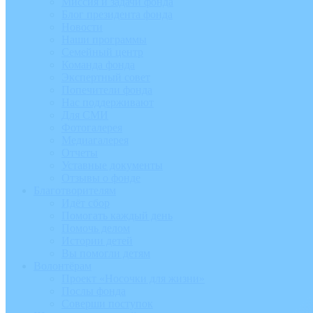
Миссия и задачи фонда
Блог президента фонда
Новости
Наши программы
Семейный центр
Команда фонда
Экспертный совет
Попечители фонда
Нас поддерживают
Для СМИ
Фотогалерея
Медиагалерея
Отчеты
Уставные документы
Отзывы о фонде
Благотворителям
Идёт сбор
Помогать каждый день
Помочь делом
Истории детей
Вы помогли детям
Волонтёрам
Проект «Носочки для жизни»
Послы фонда
Соверши поступок