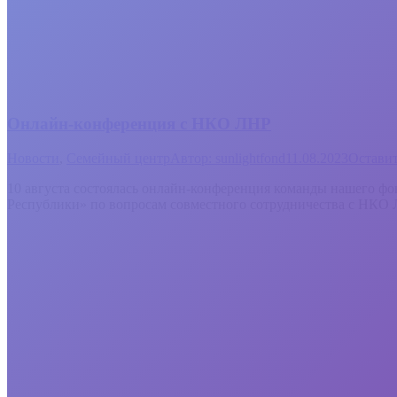
Онлайн-конференция с НКО ЛНР
Новости
,
Семейный центр
Автор:
sunlightfond
11.08.2023
Остави
10 августа состоялась онлайн-конференция команды нашего 
Республики» по вопросам совместного сотрудничества с НКО 