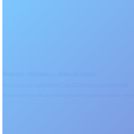
Конкурс «Москва — добрый город»
Новости
Автор:
sunlightfond
27.08.2023
Оставить комментарий
Дорогие друзья, наш Благотворительный фонд принимал участи