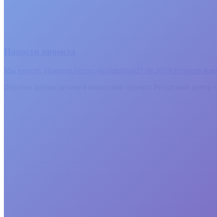
Новости проекта
Мы вместе
,
Новости
Автор:
sunlightfond
27.08.2023
Оставить ком
Дорогие друзья. делимся новостями проекта Ресурсный центр 