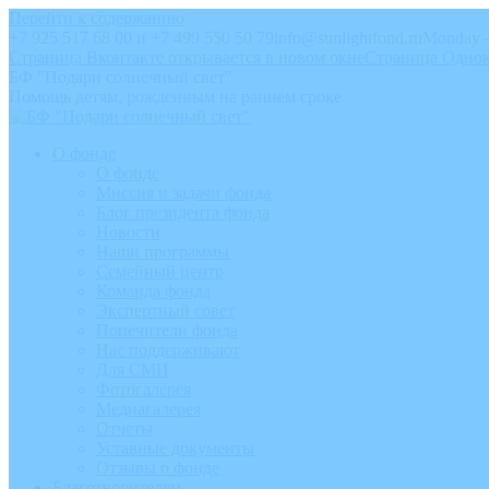
Перейти к содержанию
+7 925 517 68 00 и +7 499 550 50 79
info@sunlightfond.ru
Monday –
Страница Вконтакте открывается в новом окне
Страница Однок
БФ "Подари солнечный свет"
Помощь детям, рожденным на раннем сроке
О фонде
О фонде
Миссия и задачи фонда
Блог президента фонда
Новости
Наши программы
Семейный центр
Команда фонда
Экспертный совет
Попечители фонда
Нас поддерживают
Для СМИ
Фотогалерея
Медиагалерея
Отчеты
Уставные документы
Отзывы о фонде
Благотворителям