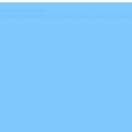
 Friday 10 AM – 8 PM
лассники открывается в новом окне
Страница YouTube открывае