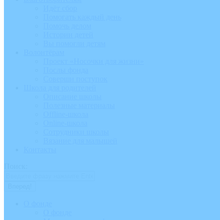
Идёт сбор
Помогать каждый день
Помочь делом
Истории детей
Вы помогли детям
Волонтёрам
Проект «Носочки для жизни»
Послы фонда
Соверши поступок
Школа для родителей
Описание школы
Полезные материалы
Offline-школа
Online-школа
Сотрудники школы
Вязание для малышей
Контакты
Поиск:
О фонде
О фонде