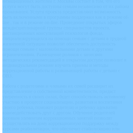
незащищенных жителей г. Москвы состоит в том, что его
услуги могут быть доступны семьям независимо от их района
проживания. Услуги проекта предоставляют возможность
быть включенными в программы поддержки как в режиме of-
line , так и в режиме on-line. Проведение открытых эфиров
междисциплинарной группы специалистов проекта,
дистанционных консультаций психологов фонда,
специализирующихся на помощи семьям с детьми в трудной
жизненной ситуации позволят обеспечить доступность
помощи семьям с маломобильными детьми и другими
ограничениями. Размещение роликов с записями
методических рекомендаций в открытом доступе позволит в
индивидуальном режиме изучить приемы и методы
коррекционной работы и развивающей работы с детьми с
ОВЗ.
Работа с родителями и членами их семей расширит их
представление о собственной компетентности, придаст
уверенность в своих силах, будет способствовать активному
участию в процессе социализации, развития и воспитания
своего ребенка, поможет родителю и ребенку адекватно
взаимодействовать друг с другом. Обучение родителей
базовым элементам коррекционных занятий позволят
осуществлять на дому коррекционную поддержку между
курсами реабилитации, что обеспечит стабилизацию или