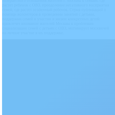
толерантного отношения жителей г. Москвы к семьям, где
растет ребенок с ОВЗ, преодоление негативного восприятия
семей, где растет особенный ребенок. Серия публикаций о
помощи волонтеров в проведении занятий с детьми,
поддержки семей и участии в жизни конкретных детей
привлечет внимание жителей Москвы к проблемам
социализации семей с детьми с ОВЗ, мотивирует москвичей
на личное участие в их поддержке.