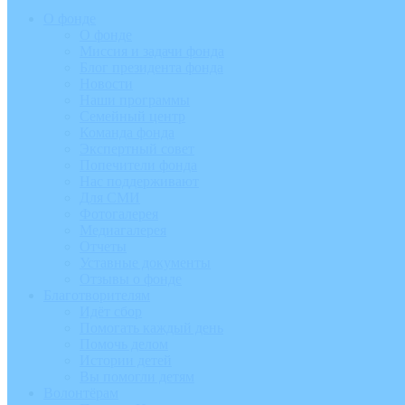
О фонде
О фонде
Миссия и задачи фонда
Блог президента фонда
Новости
Наши программы
Семейный центр
Команда фонда
Экспертный совет
Попечители фонда
Нас поддерживают
Для СМИ
Фотогалерея
Медиагалерея
Отчеты
Уставные документы
Отзывы о фонде
Благотворителям
Идёт сбор
Помогать каждый день
Помочь делом
Истории детей
Вы помогли детям
Волонтёрам