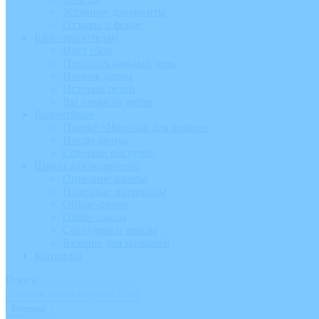
Уставные документы
Отзывы о фонде
Благотворителям
Идёт сбор
Помогать каждый день
Помочь делом
Истории детей
Вы помогли детям
Волонтёрам
Проект «Носочки для жизни»
Послы фонда
Соверши поступок
Школа для родителей
Описание школы
Полезные материалы
Offline-школа
Online-школа
Сотрудники школы
Вязание для малышей
Контакты
Поиск: