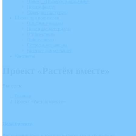
Проект «Носочки для жизни»
Послы фонда
Соверши поступок
Школа для родителей
Описание школы
Полезные материалы
Offline-школа
Online-школа
Сотрудники школы
Вязание для малышей
Контакты
Проект «Растём вместе»
Вы здесь:
Главная
Проект «Растём вместе»
Цели проекта
Расширение доступности комплекса услуг (психолого-