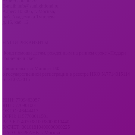
+7 499 550 50 79
E-mail: info@sunlightfond.ru
Адрес: 105005, г. Москва,
наб. Академика Туполева,
д. 15, каб. 12
НАШИ РЕКВИЗИТЫ
Фонд помощи детям, рожденным на раннем сроке «Подари
солнечный свет»
Свидетельство Минюст РФ
о государственной регистрации в реестре НКО №7714015114
от 31.07.2015
ИНН: 7709463957
КПП: 770901001
ОКПО: 46444417
ОГРН: 1157700011501
Р/СЧЕТ: 40703810038000010440
К/СЧЕТ: 30101810400000000225
ПАО СБЕРБАНК г. Москва