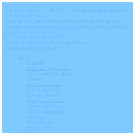
Перейти к содержанию
+7 925 517 68 00 и +7 499 550 50 79
info@sunlightfond.ru
Monday
– Friday 10 AM – 8 PM
Страница Вконтакте открывается в новом окне
Страница
Одноклассники открывается в новом окне
Страница YouTube
открывается в новом окне
БФ "Подари солнечный свет"
Помощь детям, рожденным на раннем сроке
О фонде
О фонде
Миссия и задачи фонда
Блог президента фонда
Новости
Наши программы
Семейный центр
Команда фонда
Экспертный совет
Попечители фонда
Нас поддерживают
Для СМИ
Фотогалерея
Медиагалерея
Отчеты